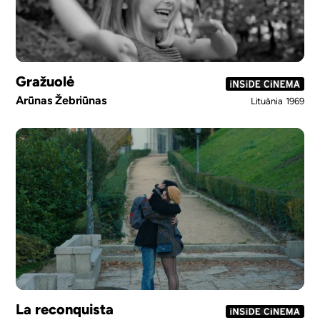
Gražuolė
Arūnas Žebriūnas
Lituània
1969
La reconquista