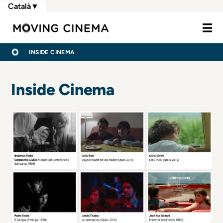
Vés
Català
▼
al
Moving Cine
contingut
FIL
INICI
INSIDE CINEMA
D'ARIADNA
Inside Cinema