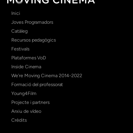
Main
Inici
navigation
Joves Programadors
Catàleg
Recursos pedagògics
Festivals
Plataformes VoD
Inside Cinema
We're Moving Cinema 2014-2022
Formació del professorat
Young4Film
Projecte i partners
Arxiu de vídeo
Crèdits