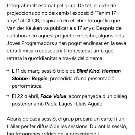
fotògraf molt estimat pel grup. De fet, el cicle de
projeccions coincideix amb l'exposició "Tenim 17
anys" al CCCB, inspirada en el llibre fotogràfic que
Van der Keuken va publicar als 17 anys. Després de
col·laborar en aquest projecte expositiu, alguns dels
Joves Programadors s'han pogut endinsar en la seva
obra fílmica i redescobrir l'honestedat amb què
retrata la quotidianitat a través del cinema.
L'11 de març, sessió triple de
Blind Kind, Herman
Slobbe
i
Beppie
, precedida d'una presentació
performàtica.
El 22 d'abril,
Face Value
, acompanyada d'un diàleg
posterior amb Paola Lagos i Lluís Aguiló.
Abans de cada sessió, el grup prepara un cartell i un
tràiler per fer difusió de les sessions. Durant la sessió,
fan fotografies i vídeo de la presentació i