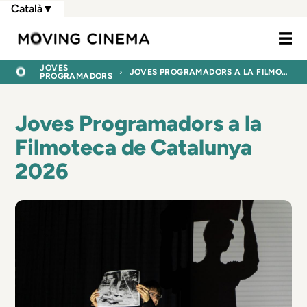
Vés
Català
▼
al
Moving Cine
contingut
FIL
INICI
JOVES
JOVES PROGRAMADORS A LA FILMOTECA DE CATALUNYA 2026
PROGRAMADORS
D'ARIADNA
Joves Programadors a la
Filmoteca de Catalunya
2026