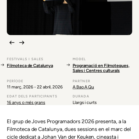
FESTIVALS I SALES
MODEL
Filmoteca de Catalunya
Programació en Filmoteques,
Sales i Centres culturals
PERÍODE
PARTNER
11 març, 2026
-
22 abril, 2026
A Bao A Qu
EDAT DELS PARTICIPANTS
DURADA
16 anys o més grans
Llargs i curts
El grup de Joves Programadors 2026 presenta, a la
Filmoteca de Catalunya, dues sessions en el marc del
cicle dedicat a Johan Van der Keuken, cineasta i