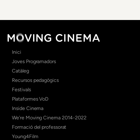
Main
Inici
navigation
Joves Programadors
Catàleg
Recursos pedagògics
Festivals
Plataformes VoD
Inside Cinema
We're Moving Cinema 2014-2022
Formació del professorat
Young4Film