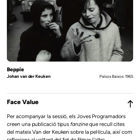
Beppie
Johan van der Keuken
Països Baixos
1965
Face Value
Per acompanyar la sessió, els Joves Programadors
creen una publicació tipus
fanzine
que recull cites
del mateix Van der Keuken sobre la pel·lícula, així com
reflexions al voltant del fet de filmar l'altre.