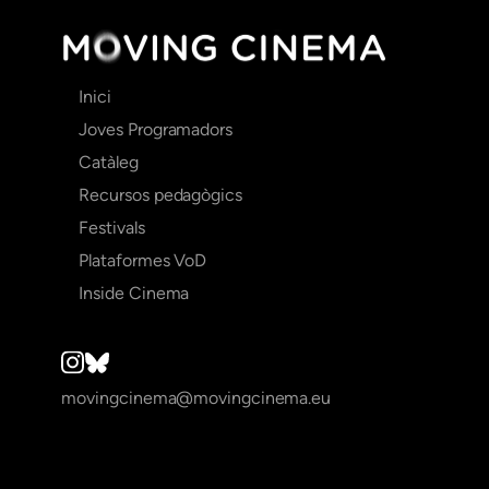
Main
Inici
navigation
Joves Programadors
Catàleg
Recursos pedagògics
Festivals
Plataformes VoD
Inside Cinema
movingcinema@movingcinema.eu