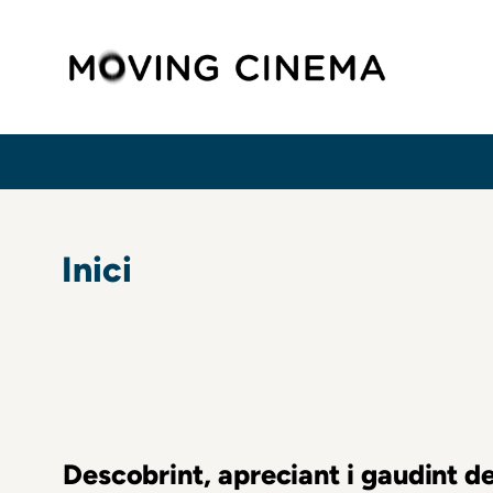
Vés
Movi
al
contingut
FIL
D'ARIADNA
Inici
Descobrint, apreciant i gaudint 