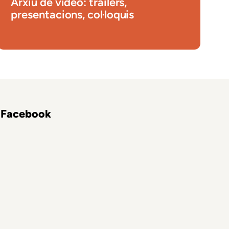
Arxiu de vídeo: tràilers,
presentacions, col·loquis
Facebook