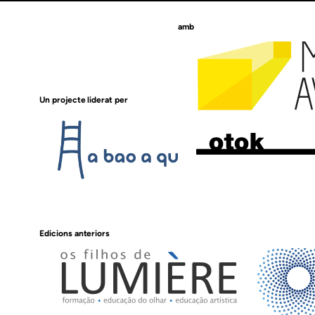
amb
Un projecte liderat per
Edicions anteriors