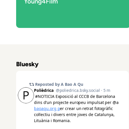
Young4Film
Bluesky