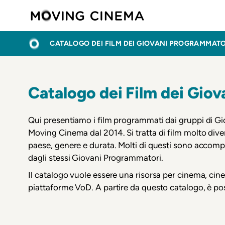
Salta
Moving C
al
contenuto
BRICIOLE
HOME
principale
CATALOGO DEI FILM DEI GIOVANI PROGRAMMATO
DI
PANE
Catalogo dei Film dei Gio
Qui presentiamo i film programmati dai gruppi di G
Moving Cinema dal 2014. Si tratta di film molto diver
paese, genere e durata. Molti di questi sono accompa
dagli stessi Giovani Programmatori.
Il catalogo vuole essere una risorsa per cinema, cine
piattaforme VoD. A partire da questo catalogo, è pos