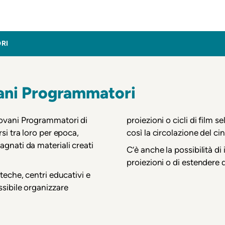
inema
RI
vani Programmatori
iovani Programmatori di
proiezioni o cicli di film 
si tra loro per epoca,
così la circolazione del c
gnati da materiali creati
C’è anche la possibilità di
proiezioni o di estendere 
teche, centri educativi e
sibile organizzare