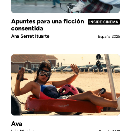
Apuntes para una ficción
consentida
Ana Serret Ituarte
España
2025
Ava