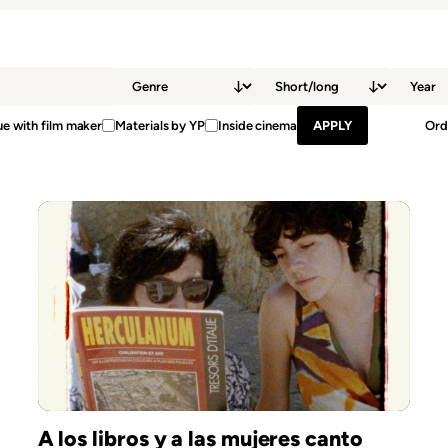
e with film maker
Materials by YP
Inside cinema
Ord
A los libros y a las mujeres canto