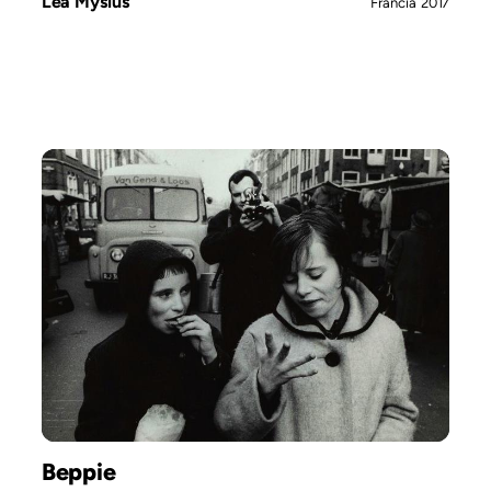
Léa Mysius
Francia
2017
Beppie