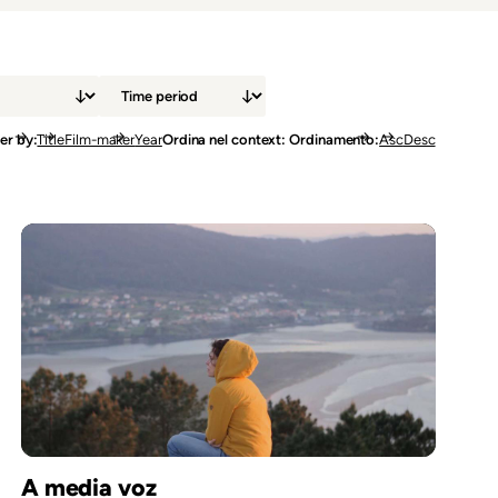
er by
Title
Film-maker
Year
Ordina nel context: Ordinamento
Asc
Desc
A media voz