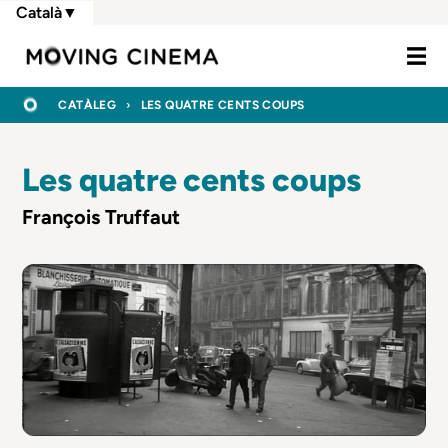
Vés
Català
▼
al
Moving Cine
contingut
FIL
INICI
CATÀLEG
LES QUATRE CENTS COUPS
D'ARIADNA
Les quatre cents coups
François Truffaut