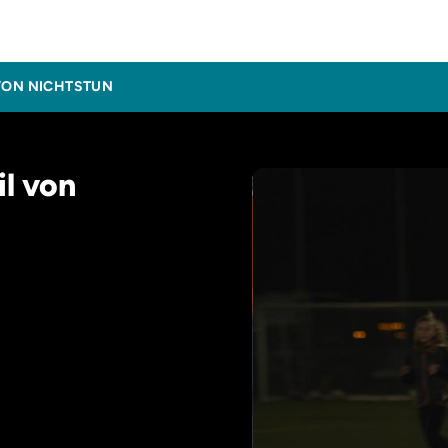
inema
 VON NICHTSTUN
il von