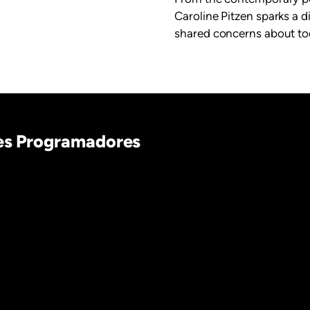
Caroline Pitzen sparks a 
shared concerns about tod
nes Programadores