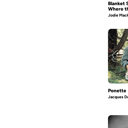
Blanket 
Where th
Jodie Mac
Ponette
Jacques Do