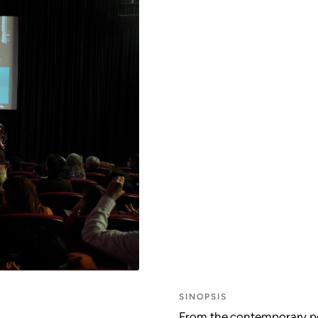
SINOPSIS
From the contemporary per