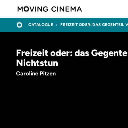
Skip
Moving C
to
main
BREADCRUMB
HOME
content
CATALOGUE
FREIZEIT ODER: DAS GEGENTEIL
Freizeit oder: das Gegente
Nichtstun
Caroline Pitzen