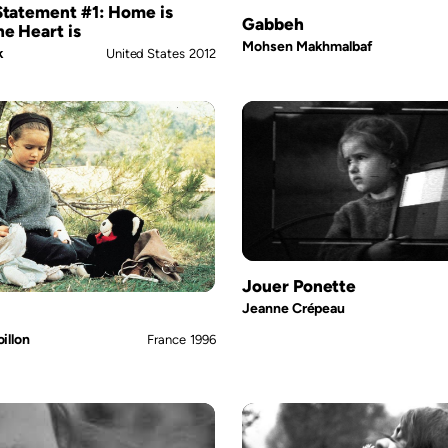
Statement #1: Home is
Gabbeh
e Heart is
Mohsen Makhmalbaf
k
United States
2012
Jouer Ponette
Jeanne Crépeau
illon
France
1996