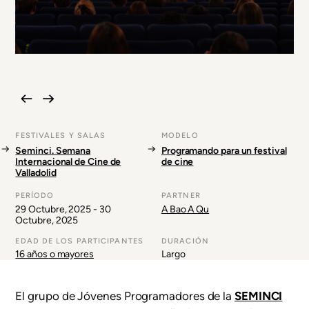
FESTIVALES Y SALAS
MODELO
Seminci. Semana
Programando para un festival
Internacional de Cine de
de cine
Valladolid
PERÍODO
PARTNER
29 Octubre, 2025
-
30
A Bao A Qu
Octubre, 2025
EDAD DE LOS PARTICIPANTES
DURACIÓN
16 años o mayores
Largo
El grupo de Jóvenes Programadores de la
SEMINCI