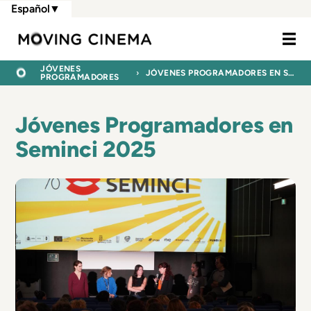
Pasar
Español
▼
al
Moving Cine
contenido
principal
RUTA
INICIO
JÓVENES
JÓVENES PROGRAMADORES EN SEMINCI 2025
PROGRAMADORES
DE
NAVEGACIÓN
Jóvenes Programadores en
Seminci 2025