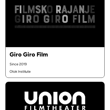
Giro Giro Film
Since 2019
Otok Institute