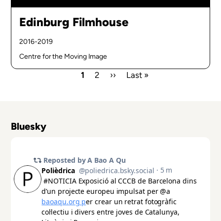
Edinburg Filmhouse
2016-2019
Centre for the Moving Image
Pàgina
1
Pàgina
2
Pàgina
››
Última
Last »
actual
següent
pàgina
Paginació
Bluesky