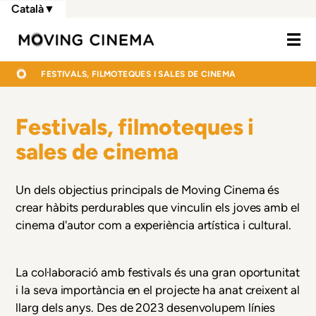
Vés
Català
▼
al
Moving Cine
contingut
FIL
INICI
FESTIVALS, FILMOTEQUES I SALES DE CINEMA
D'ARIADNA
Festivals, filmoteques i
sales de cinema
Un dels objectius principals de Moving Cinema és
crear hàbits perdurables que vinculin els joves amb el
cinema d'autor com a experiència artística i cultural.
La col·laboració amb festivals és una gran oportunitat
i la seva importància en el projecte ha anat creixent al
llarg dels anys. Des de 2023 desenvolupem línies