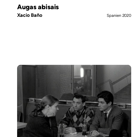
Augas abisais
Xacio Baño
Spanien
2020