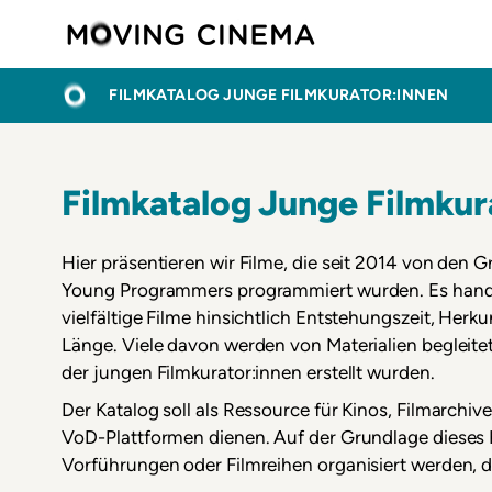
Direkt
Moving C
zum
Inhalt
PFADNAVIGATION
STARTSEITE
FILMKATALOG JUNGE FILMKURATOR:INNEN
Filmkatalog Junge Filmkur
Hier präsentieren wir Filme, die seit 2014 von de
Young Programmers programmiert wurden. Es hande
vielfältige Filme hinsichtlich Entstehungszeit, Herk
Länge. Viele davon werden von Materialien begleite
der jungen Filmkurator:innen erstellt wurden.
Der Katalog soll als Ressource für Kinos, Filmarchiv
VoD-Plattformen dienen. Auf der Grundlage dieses
Vorführungen oder Filmreihen organisiert werden,