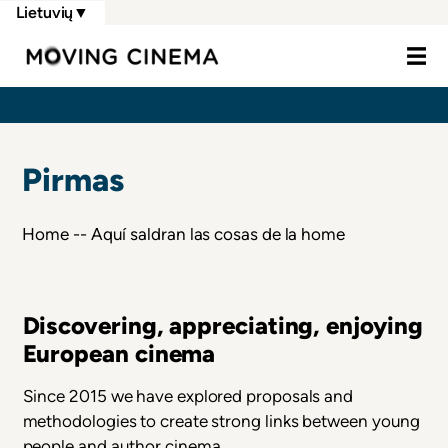
Pereiti
Lietuvių
▼
į
Moving Cine
pagrindinį
turinį
KELIAS
Pirmas
Home -- Aquí saldran las cosas de la home
ma
Discovering, appreciating, enjoying
C
European cinema
Mo
pe
Since 2015 we have explored proposals and
s.
ap
methodologies to create strong links between young
people and author cinema.