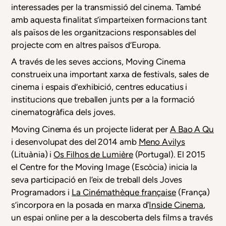
interessades per la transmissió del cinema. També
amb aquesta finalitat s’imparteixen
formacions
tant
als països de les organitzacions responsables del
projecte com en altres països d’Europa.
A través de les seves accions, Moving Cinema
construeix una important
xarxa de festivals
,
sales de
cinema
i espais d’exhibició
,
centres educatius
i
institucions
que treballen junts per a la formació
cinematogràfica dels joves.
Moving Cinema és un projecte liderat per
A Bao A Qu
i desenvolupat des del 2014 amb
Meno Avilys
(Lituània) i
Os Filhos de Lumière
(Portugal). El 2015
el
Centre for the Moving Image
(Escòcia) inicia la
seva participació en l’eix de treball dels Joves
Programadors i
La Cinémathèque française
(França)
s’incorpora en la posada en marxa d'
Inside Cinema
,
un espai online per a la descoberta dels films a través