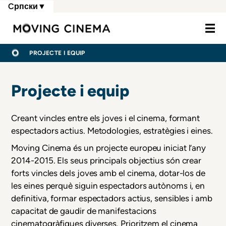
Skip
Cрпски
▼
to
Moving Cine
main
content
МРВИЦЕ
ПОЧЕТНА
PROJECTE I EQUIP
Projecte i equip
Creant vincles entre els joves i el cinema, formant
espectadors actius. Metodologies, estratègies i eines.
Moving Cinema és un projecte europeu iniciat l’any
2014-2015. Els seus principals objectius són crear
forts vincles dels joves amb el cinema, dotar-los de
les eines perquè siguin espectadors autònoms i, en
definitiva, formar espectadors actius, sensibles i amb
capacitat de gaudir de manifestacions
cinematogràfiques diverses. Prioritzem el cinema