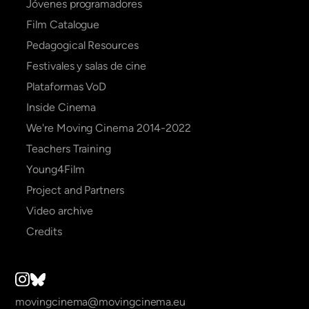
navigation
Jóvenes programadores
Film Catalogue
Pedagogical Resources
Festivales y salas de cine
Plataformas VoD
Inside Cinema
We're Moving Cinema 2014-2022
Teachers Training
Young4Film
Project and Partners
Video archive
Credits
movingcinema@movingcinema.eu