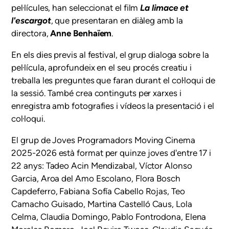
pel·lícules, han seleccionat el film
La limace et
l'escargot
,
que presentaran en diàleg amb la
directora,
Anne Benhaïem
.
En els dies previs al festival, el grup dialoga sobre la
pel·lícula, aprofundeix en el seu procés creatiu i
treballa les preguntes que faran durant el col·loqui de
la sessió. També crea continguts per xarxes i
enregistra amb fotografies i vídeos la presentació i el
col·loqui.
El grup de Joves Programadors Moving Cinema
2025-2026 està format per quinze joves d'entre 17 i
22 anys: Tadeo Acin Mendizabal, Víctor Alonso
Garcia, Aroa del Amo Escolano, Flora Bosch
Capdeferro, Fabiana Sofía Cabello Rojas, Teo
Camacho Guisado, Martina Castelló Caus, Lola
Celma, Claudia Domingo, Pablo Fontrodona, Elena