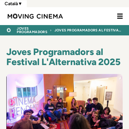
Vés
Català
▼
al
Moving Cine
contingut
FIL
INICI
JOVES
JOVES PROGRAMADORS AL FESTIVAL L'ALTERNATIVA 2025
PROGRAMADORS
D'ARIADNA
Joves Programadors al
Festival L'Alternativa 2025